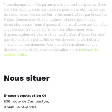
* Les champs identifiés par un astérisque sont obligatoires. Sans
ces informations, votre demande ne pourra pas être traitée. Les
données recueillies sur ce formulaire sont traitées par la société
E-Case Construction OI pour assurer la bonne gestion des
demandes reçues. Vous disposez d’un droit d’accès aux données
vous concernant ou de demander leur effacement. Vous
disposez également d’un droit de rectification, d’opposition ainsi
que d’un droit à la portabilité de vos données et un droit à la
limitation de vos données. Pour plus d’informations sur vos
données et vos droits, veuillez consulter notre
politique de
confidentialité
.
Nous situer
E-case construction OI
836 route de Cambuston,
97440 Saint-André.