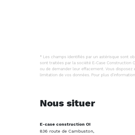
* Les champs identifiés par un astérisque sont ob
sont traitées par la société E-Case Construction
ou de demander leur effacement. Vous disposez égal
limitation de vos données. Pour plus d’informatio
Nous situer
E-case construction OI
836 route de Cambuston,