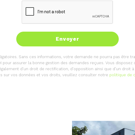
ligatoires. Sans ces informations, votre demande ne pourra pas être tra
 OI pour assurer la bonne gestion des demandes reçues. Vous disposez
ement d’un droit de rectification, d’opposition ainsi que d’un droit à l
ns sur vos données et vos droits, veuillez consulter notre
politique de c