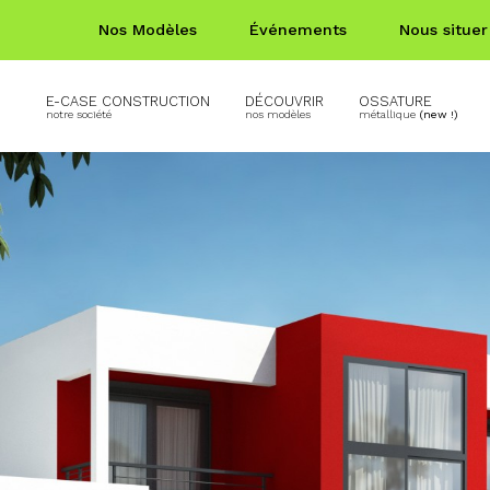
Nos Modèles
Événements
Nous situer
E-CASE CONSTRUCTION
DÉCOUVRIR
OSSATURE
notre société
nos modèles
métallique
(new !)