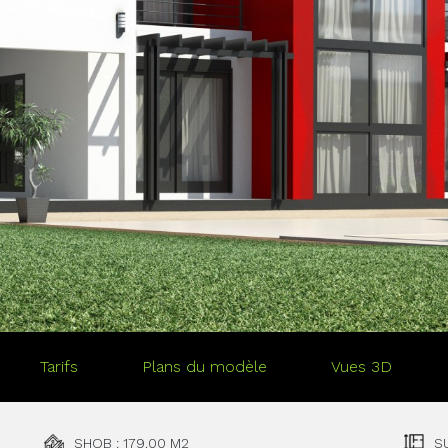
Tarifs
Plans du modèle
Vues 3D
SHOB : 179.00 M2
S