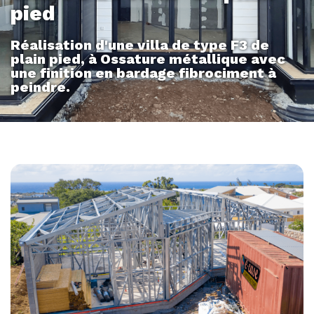
pied
Réalisation d'une villa de type F3 de
plain pied, à Ossature métallique avec
une finition en bardage fibrociment à
peindre.